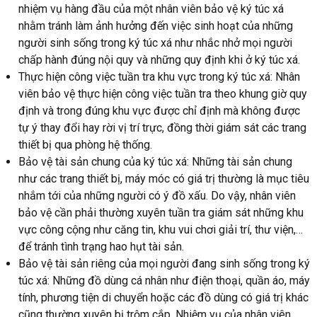
nhiệm vụ hàng đầu của một nhân viên bảo vệ ký túc xá
nhằm tránh làm ảnh hưởng đến việc sinh hoạt của những
người sinh sống trong ký túc xá như nhắc nhở mọi người
chấp hành đúng nội quy và những quy định khi ở ký túc xá.
Thực hiện công việc tuần tra khu vực trong ký túc xá: Nhân
viên bảo vệ thực hiện công việc tuần tra theo khung giờ quy
định và trong đúng khu vực được chỉ định mà không được
tự ý thay đổi hay rời vị trí trực, đồng thời giám sát các trang
thiết bị qua phòng hệ thống.
Bảo vệ tài sản chung của ký túc xá: Những tài sản chung
như các trang thiết bị, máy móc có giá trị thường là mục tiêu
nhắm tới của những người có ý đồ xấu. Do vậy, nhân viên
bảo vệ cần phải thường xuyên tuần tra giám sát những khu
vực công cộng như căng tin, khu vui chơi giải trí, thư viện,…
để tránh tình trạng hao hụt tài sản.
Bảo vệ tài sản riêng của mọi người đang sinh sống trong ký
túc xá: Những đồ dùng cá nhân như điện thoại, quần áo, máy
tính, phương tiện di chuyển hoặc các đồ dùng có giá trị khác
cũng thường xuyên bị trộm cắp. Nhiệm vụ của nhân viên