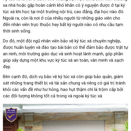
xa nhà hoặc gặp hoàn cảnh khó khăn có ý nguyện được ở tại ký
túc xá khi học tại một trường nội trú, cao đẳng, đại học nào đó.
Ngoài ra, còn là nơi ở của nhiều người từ những giáo viên cho
đến nhân viên trực thuộc hay bất kỳ người nào có nhu cầu tạm
thời sinh sống.
Do đó, một đội ngũ nhân viên bảo vệ ký túc xá chuyên nghiệp,
được huấn luyện và đào tạo bài bản có thể đảm bảo được trật tự
an ninh, môi trường giáo dục và sinh hoạt lành mạnh, góp phần
giúp xây dựng một khu vực ký túc xá an toàn, văn minh và sạch
đẹp.
Bên cạnh đó, dịch vụ bảo vệ ký túc xá còn giúp bảo quản, giám
sát những trang thiết bị và tài sản chung và riêng có giá trị tránh
khỏi các vấn đề như hư hỏng, hao hụt thậm chí là trộm cắp bởi
các đối tượng không tốt cả trong và ngoài ký túc xá.