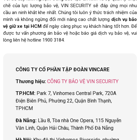
chẽ của lực lượng bảo vệ, VIN SECURITY sẽ đáp ứng mọi nhu
cầu an ninh khắt khe nhất. Chúng tôi luôn ý thức trách nhiệm của
mình và không ngừng đổi mới nâng cao chất lượng
dịch vụ bảo
vệ giữ xe tại HCM
để ngày càng phục vụ khách hàng tốt hơn. Để
được tư vấn phương án bảo vệ hoặc báo giá dịch vụ bảo vệ, vui
lòng liên hệ hotline 1900 3184.
CÔNG TY CỔ PHẦN TẬP ĐOÀN VINCARE
Thương hiệu:
CÔNG TY BẢO VỆ VIN SECURITY
TP.HCM:
Park 7, Vinhomes Central Park, 720A
Điện Biên Phủ, Phường 22, Quận Bình Thạnh,
TPHCM
Đà Nẵng:
Lầu 8, Tòa nhà One Opera, 115 Nguyễn
Văn Linh, Quận Hải Châu, Thành Phố Đà Nẵng
Hà Nội:
Khu đô thị Vinhomes Riverside, phường