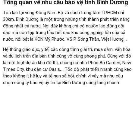
Tổng quan về nhu cầu bảo vệ tỉnh Bình Dương
Tọa lạc tại vùng Đông Nam Bộ và cách trung tâm TP.HCM chỉ
30km, Bình Dương là một trong những tỉnh thành phát triển năng
động nhất cả nước. Nơi đây không chỉ có nguồn lao động dồi
dào mà còn tập trung hầu hết các khu công nghiệp lớn của cả
nước, nổi bật là KCN Mỹ Phước, VSIP, Sóng Thần, Việt Hương,…
Hệ thống giáo dục, y tế, các công trình giải trí, mua sắm, văn hóa
và du lịch trên địa bàn tỉnh cũng vô cùng phong phú. Cùng với đó
là một loạt dự án khu đô thị, chung cư như Phúc An Garden, New
Times City, khu dân cư Oasis,… Tốc độ phát triển nhanh cũng kéo
theo không ít hệ lụy và tệ nạn xã hội, chính vì vậy mà nhu cầu
chọn công ty bảo vệ uy tín tại Bình Dương cũng tăng nhanh.