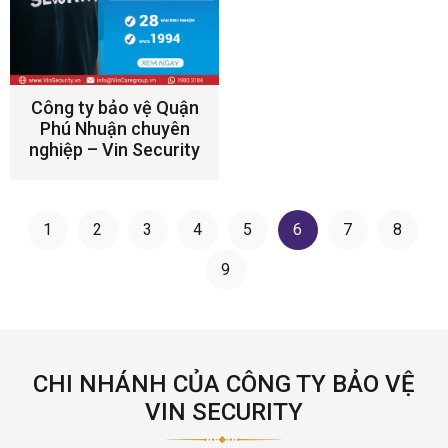
Công ty bảo vệ Quận
Phú Nhuận chuyên
nghiệp – Vin Security
1
2
3
4
5
6
7
8
9
CHI NHÁNH CỦA CÔNG TY BẢO VỆ
VIN SECURITY